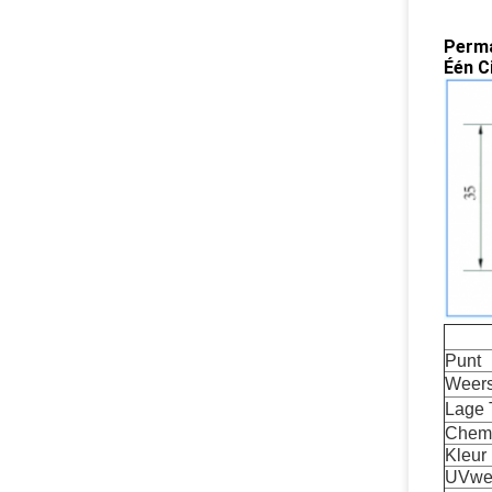
Perma
Één C
Punt
Weers
Lage 
Chemi
Kleur
UVwe