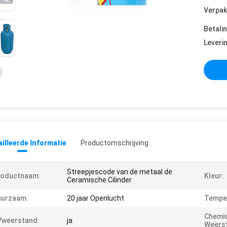
Verpak
Betali
Leveri
illeerde Informatie
Productomschrijving
Streepjescode van de metaal de
roductnaam:
Kleur:
Ceramische Cilinder
uurzaam:
20 jaar Openlucht
Tempe
Chemi
Vweerstand:
ja
Weers