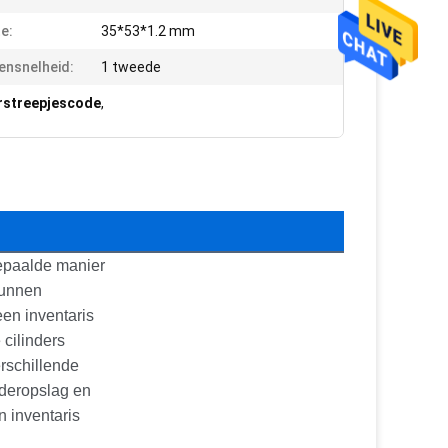
e:
35*53*1.2 mm
ensnelheid:
1 tweede
rstreepjescode
,
epaalde manier
kunnen
een inventaris
 cilinders
rschillende
nderopslag en
n inventaris