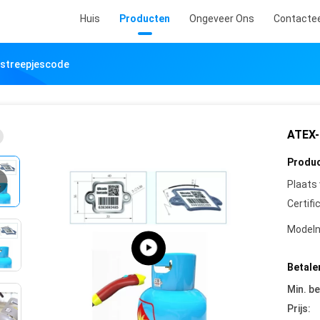
Huis
Producten
Ongeveer Ons
Contacte
rstreepjescode
ATEX-
Produc
Plaats
Certifi
Model
Betale
Min. be
Prijs: