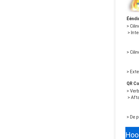
Ééndi
 > In
> Cili
> Exte
QR C
 > Af
> De p
Hoo