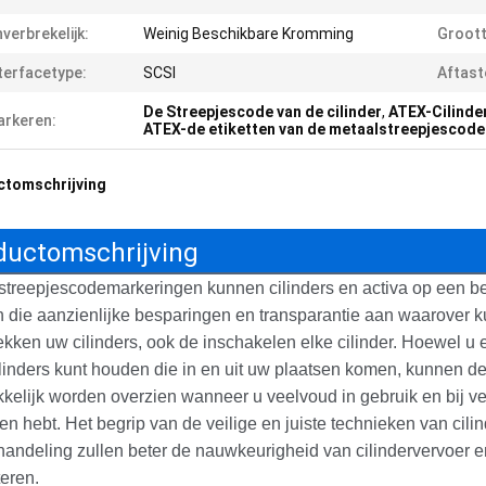
verbrekelijk:
Weinig Beschikbare Kromming
Groott
terfacetype:
SCSI
Aftast
De Streepjescode van de cilinder
,
ATEX-Cilinde
rkeren:
ATEX-de etiketten van de metaalstreepjescode
ctomschrijving
ductomschrijving
streepjescodemarkeringen kunnen cilinders en activa op een b
n die aanzienlijke besparingen en transparantie aan waarover 
ekken uw cilinders, ook de inschakelen elke cilinder. Hoewel u 
linders kunt houden die in en uit uw plaatsen komen, kunnen de
elijk worden overzien wanneer u veelvoud in gebruik en bij ve
en hebt. Het begrip van de veilige en juiste technieken van cili
andeling zullen beter de nauwkeurigheid van cilindervervoer e
eren.