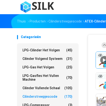
Thuis
Producten
Cilinderstreepjescode
ATEX-Cilinde
Catagorieën
LPG-Cilinder Het Volgen
(45)
Cilinder Volgend Systeem
(31)
LPG-Gas Het Volgen
(25)
LPG-Gasfles Het Vullen
(70)
Machine
Cilinder Vullende Schaal
(105)
Cilinderstreepjescode
(170)
LPG-Compressor
(3)