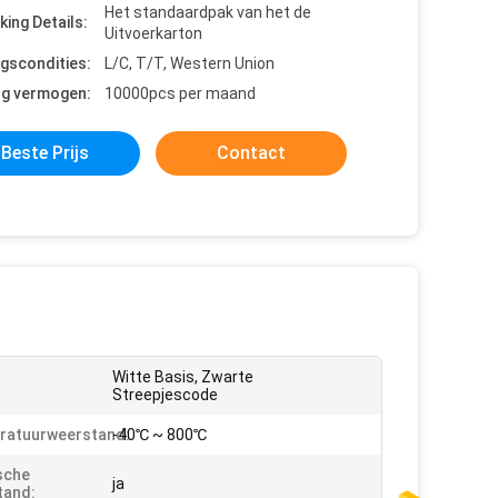
Het standaardpak van het de
king Details:
Uitvoerkarton
ngscondities:
L/C, T/T, Western Union
ng vermogen:
10000pcs per maand
Beste Prijs
Contact
Witte Basis, Zwarte
Streepjescode
ratuurweerstand:
-40℃ ~ 800℃
sche
ja
tand: