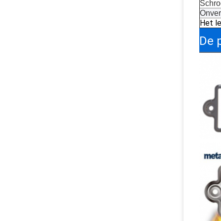
Schro
Onver
Het le
De 