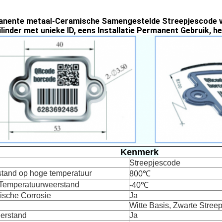
nente metaal-Ceramische Samengestelde Streepjescode vo
ilinder met unieke ID, eens Installatie Permanent Gebruik, h
Kenmerk
Streepjescode
tand op hoge temperatuur
800℃
Temperatuurweerstand
-40℃
sche Corrosie
Ja
Witte Basis, Zwarte Stree
erstand
Ja