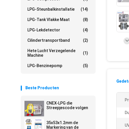
LPG-Steunbalkinstallatie
(14)
LPG-Tank Vlakke Maat
(8)
LPG-Lekdetector
(4)
Cilindertransportband
(2)
Hete Lucht Verzegelende
(1)
Machine
LPG-Benzinepomp
(5)
Gedeta
Beste Producten
P
CNEX-LPG die
Streepjescode volgen
D
35x53x1.2mm de
U
Markering van de