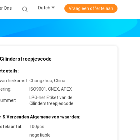
Dutch
er Ons
Vraag een offerte aan
Cilinderstreepjescode
tdetails:
 van herkomst:
Changzhou, China
cering:
ISO9001, CNEX, ATEX
LPG-het Etiket van de
nummer:
Cilinderstreepjescode
n & Verzenden Algemene voorwaarden:
stelaantal:
100pcs
negotiable