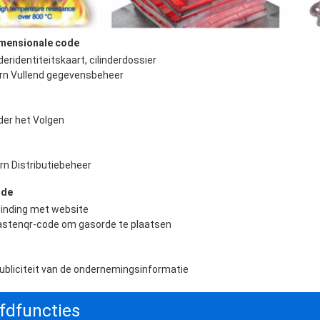
mensionale code
tern Vullend gegevensbeheer
nder het Volgen
rn Distributiebeheer
ode
tastenqr-code om gasorde te plaatsen
ubliciteit van de ondernemingsinformatie
fdfuncties