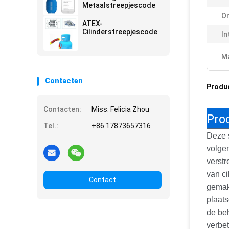
Metaalstreepjescode
On
ATEX-
Cilinderstreepjescode
In
Ma
Contacten
Produ
Contacten:
Miss. Felicia Zhou
Pro
Tel.:
+86 17873657316
Deze 
volge
verstr
van ci
Contact
gemakk
plaats
de beh
verbet