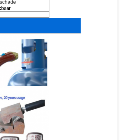
 schade
kbaar