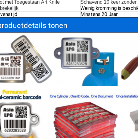
ot
met
Toegestaan
Art Knife
Schavend 10 keer zonder
Weinig kromming is beschi
brekelijk
venstijd
Minstens 20 Jaar
productdetails tonen