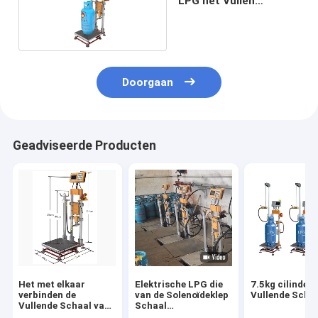
LPG het Vullen
Machine
Doorgaan
Geadviseerde Producten
Het met elkaar
Elektrische LPG die
7.5kg cilinder
verbinden de
van de Solenoïdeklep
Vullende Scha
Vullende Schaal van
Schaal
de Aftastencilinder
Explosiebestendige