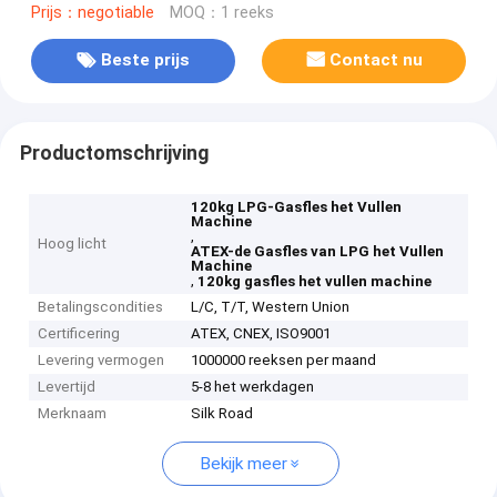
Prijs：negotiable
MOQ：1 reeks
Beste prijs
Contact nu
Productomschrijving
120kg LPG-Gasfles het Vullen
Machine
,
Hoog licht
ATEX-de Gasfles van LPG het Vullen
Machine
,
120kg gasfles het vullen machine
Betalingscondities
L/C, T/T, Western Union
Certificering
ATEX, CNEX, ISO9001
Levering vermogen
1000000 reeksen per maand
Levertijd
5-8 het werkdagen
Merknaam
Silk Road
Bekijk meer