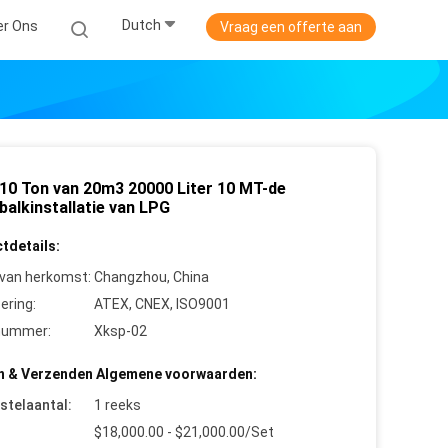
Dutch
er Ons
Vraag een offerte aan
10 Ton van 20m3 20000 Liter 10 MT-de
balkinstallatie van LPG
tdetails:
 van herkomst:
Changzhou, China
cering:
ATEX, CNEX, ISO9001
nummer:
Xksp-02
n & Verzenden Algemene voorwaarden:
stelaantal:
1 reeks
$18,000.00 - $21,000.00/Set