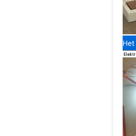
Het
 Elekt