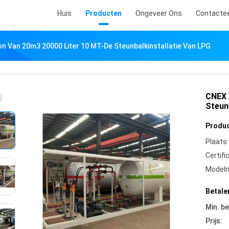
Huis
Producten
Ongeveer Ons
Contacte
n Van 20m3 20000 Liter 10 MT-De Steunbalkinstallatie Van LPG
CNEX 
Steun
Produc
Plaats
Certifi
Model
Betale
Min. be
Prijs: