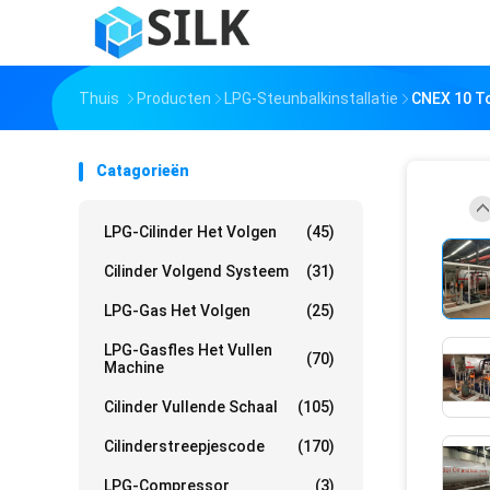
Thuis
Producten
LPG-Steunbalkinstallatie
CNEX 10 To
Catagorieën
LPG-Cilinder Het Volgen
(45)
Cilinder Volgend Systeem
(31)
LPG-Gas Het Volgen
(25)
LPG-Gasfles Het Vullen
(70)
Machine
Cilinder Vullende Schaal
(105)
Cilinderstreepjescode
(170)
LPG-Compressor
(3)