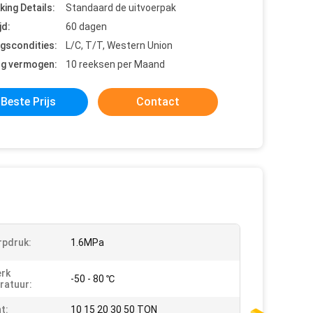
king Details:
Standaard de uitvoerpak
jd:
60 dagen
ngscondities:
L/C, T/T, Western Union
ng vermogen:
10 reeksen per Maand
Beste Prijs
Contact
pdruk:
1.6MPa
rk
-50 - 80 ℃
ratuur:
t:
10 15 20 30 50 TON