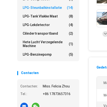
LPG-Steunbalkinstallatie
(14)
LPG-Tank Vlakke Maat
(8)
LPG-Lekdetector
(4)
Cilindertransportband
(2)
Hete Lucht Verzegelende
(1)
Machine
LPG-Benzinepomp
(5)
Gedeta
Contacten
Ma
Contacten:
Miss. Felicia Zhou
Tel.:
+86 17873657316
We
V