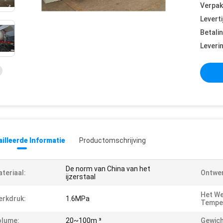
Verpak
Leverti
Betali
Leveri
illeerde Informatie
Productomschrijving
De norm van China van het
teriaal:
Ontwer
ijzerstaal
Het We
rkdruk:
1.6MPa
Tempe
olume:
20~100m ³
Gewich