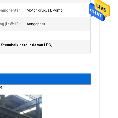
omponenten:
Motor, drukvat, Pomp
ng (L*W*H)::
Aangepast
Steunbalkinstallatie van LPG
,
ie