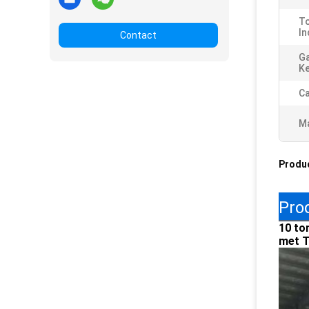
To
In
Contact
Ga
K
Ca
Ma
Produ
Pro
10 to
met T