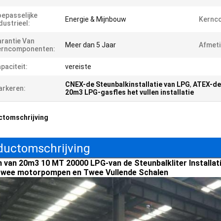
epasselijke
Energie & Mijnbouw
Kernc
dustrieel:
rantie Van
Meer dan 5 Jaar
Afmeti
erncomponenten:
paciteit:
vereiste
CNEX-de Steunbalkinstallatie van LPG
,
ATEX-de 
rkeren:
20m3 LPG-gasfles het vullen installatie
ctomschrijving
ductomschrijving
n van 20m3 10 MT 20000 LPG-van de Steunbalkliter Installat
wee motorpompen en Twee Vullende Schalen