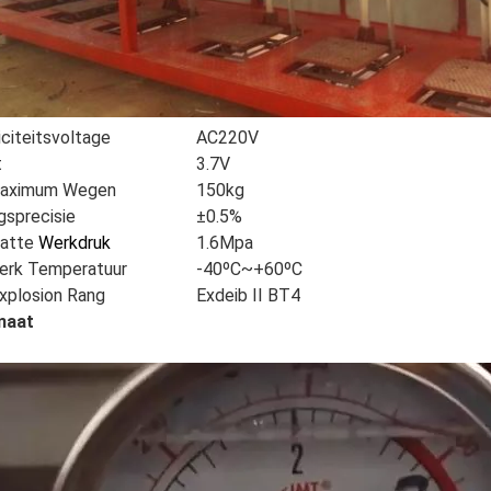
iciteitsvoltage
AC220V
t
3.7V
maximum Wegen
150kg
gsprecisie
±0.5%
atte
Werkdruk
1.6Mpa
erk Temperatuur
-40ºC~+60ºC
explosion Rang
Exdeib II BT4
maat