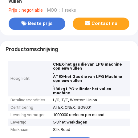
vullen
Prijs：negotiable
MOQ：1 reeks
Beste prijs
Contact nu
Productomschrijving
CNEX-het gas die van LPG machine
opnieuw vullen
,
ATEX-het Gas die van LPG Machine
Hoog licht
opnieuw vullen
,
180kg LPG-cilinder het vullen
machine
Betalingscondities
L/C, T/T, Western Union
Certificering
ATEX, CNEX, ISO9001
Levering vermogen
1000000 reeksen per maand
Levertijd
5-8 het werkdagen
Merknaam
Silk Road