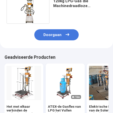
120kg LPG-Gas die
Machinedraadloze
communicatie opnieuw
vullen
Doorgaan
Geadviseerde Producten
Het met elkaar
ATEX-de Gasfles van
Elektrische LP
verbinden de
LPG het Vullen
van de Solenoï