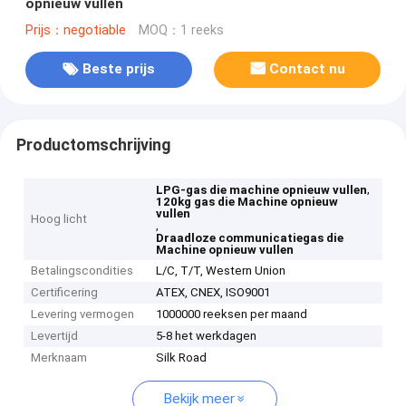
opnieuw vullen
Prijs：negotiable
MOQ：1 reeks
Beste prijs
Contact nu
Productomschrijving
,
LPG-gas die machine opnieuw vullen
120kg gas die Machine opnieuw
vullen
Hoog licht
,
Draadloze communicatiegas die
Machine opnieuw vullen
Betalingscondities
L/C, T/T, Western Union
Certificering
ATEX, CNEX, ISO9001
Levering vermogen
1000000 reeksen per maand
Levertijd
5-8 het werkdagen
Merknaam
Silk Road
Bekijk meer