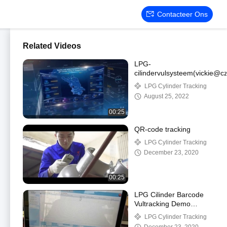
Contacteer Ons
Related Videos
LPG-
cilindervulsysteem(vickie@c
LPG Cylinder Tracking
August 25, 2022
00:25
QR-code tracking
LPG Cylinder Tracking
December 23, 2020
00:25
LPG Cilinder Barcode
Vultracking Demo
(vickie@czxkdz.com)
LPG Cylinder Tracking