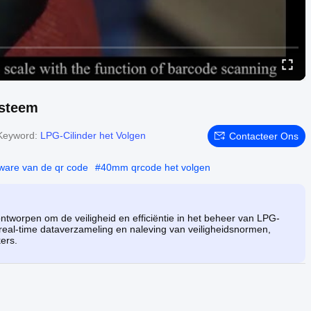
ysteem
Keyword:
LPG-Cilinder het Volgen
Contacteer Ons
ware van de qr code
#
40mm qrcode het volgen
worpen om de veiligheid en efficiëntie in het beheer van LPG-
 real-time dataverzameling en naleving van veiligheidsnormen,
kers.