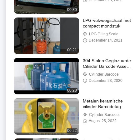
December 23, 2020
00:30
LPG-vulweegschaal met
compact mondstuk
LPG Filling Scale
December 14, 2021
00:21
304 Stalen Geglazuurde
Cilinder Barcode Asset
Tracking QR Code
Cylinder Barcode
Oliebestendigheid
December 23, 2020
00:28
Metalen keramische
cilinder Barcodetag
Barcodering volgen
Cylinder Barcode
(vickie@czxkdz.com)
August 25, 2022
00:22