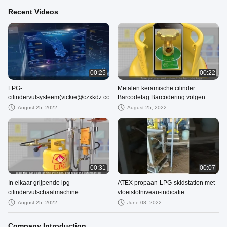
Recent Videos
00:25
00:22
LPG-
Metalen keramische cilinder
cilindervulsysteem(vickie@czxkdz.com)
Barcodetag Barcodering volgen
(vickie@czxkdz.com)
August 25, 2022
August 25, 2022
00:31
00:07
In elkaar grijpende lpg-
ATEX propaan-LPG-skidstation met
cilindervulschaalmachine
vloeistofniveau-indicatie
(vickie@czxkdz.com)
August 25, 2022
June 08, 2022
Company Introduction