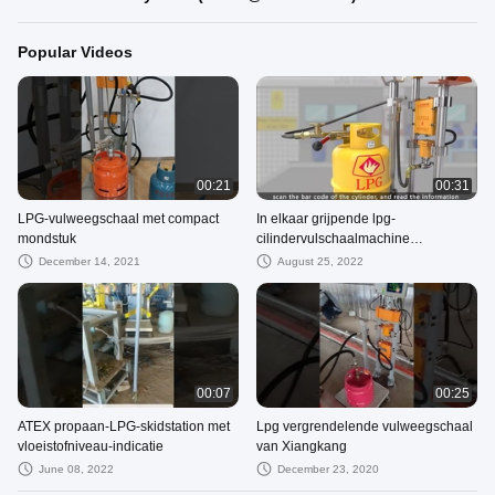
Popular Videos
00:21
00:31
LPG-vulweegschaal met compact
In elkaar grijpende lpg-
mondstuk
cilindervulschaalmachine
(vickie@czxkdz.com)
December 14, 2021
August 25, 2022
00:07
00:25
ATEX propaan-LPG-skidstation met
Lpg vergrendelende vulweegschaal
vloeistofniveau-indicatie
van Xiangkang
June 08, 2022
December 23, 2020