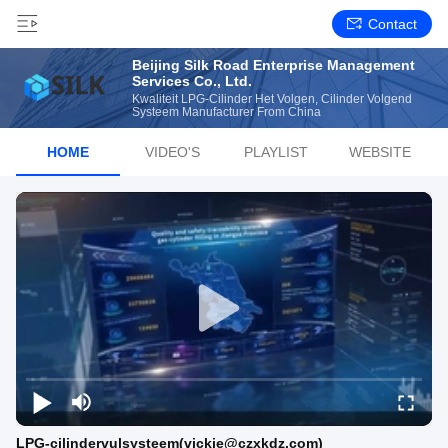
Contact
Beijing Silk Road Enterprise Management
Services Co., Ltd.
Kwaliteit LPG-Cilinder Het Volgen, Cilinder Volgend
Systeem Manufacturer From China
HOME
VIDEO'S
PLAYLIST
WEBSITE
LPG-cilindervulsysteem(vickie@czxkdz.com)