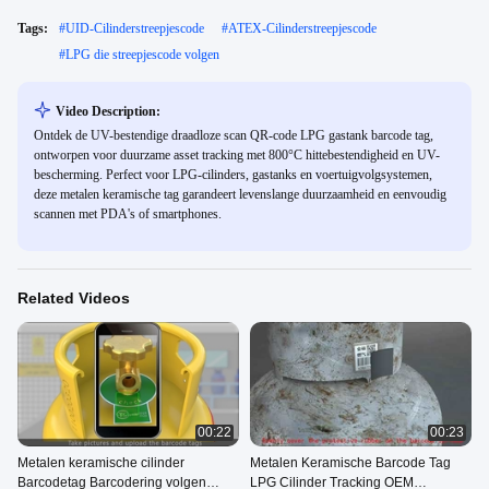
Tags:
#
UID-Cilinderstreepjescode
#
ATEX-Cilinderstreepjescode
#
LPG die streepjescode volgen
Video Description:
Ontdek de UV-bestendige draadloze scan QR-code LPG gastank barcode tag,
ontworpen voor duurzame asset tracking met 800°C hittebestendigheid en UV-
bescherming. Perfect voor LPG-cilinders, gastanks en voertuigvolgsystemen,
deze metalen keramische tag garandeert levenslange duurzaamheid en eenvoudig
scannen met PDA's of smartphones.
Related Videos
00:22
00:23
Metalen keramische cilinder
Metalen Keramische Barcode Tag
Barcodetag Barcodering volgen
LPG Cilinder Tracking OEM