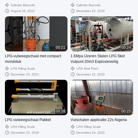
(vickie@czxkdz.com)
Waterdicht
Cylinder Barcode
Cylinder Barcode
August 26, 2022
December 23, 2020
00:21
00:24
LPG-vulweegschaal met compact
1.6Mpa IJzeren Stalen LPG Skid
mondstuk
Vulpunt 20m3 Explosieveilig
LPG Filling Scale
LPG Skid Plant
December 15, 2021
December 22, 2020
00:18
00:25
LPG vulweegschaal Pakket
Vulschalen applicatie 22s Nigeria
LPG Filling Scale
LPG Filling Scale
December 22, 2020
December 24, 2020