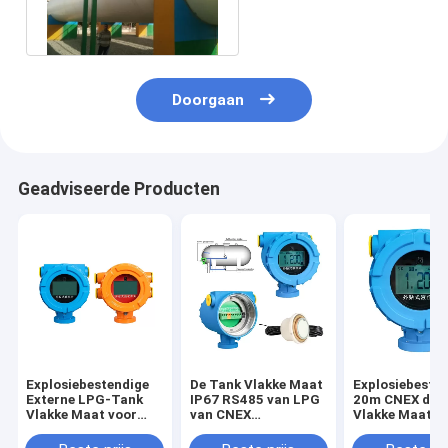
Draad Ultrasone 3m
LPG
Doorgaan
Geadviseerde Producten
Explosiebestendige
De Tank Vlakke Maat
Explosiebeste
Externe LPG-Tank
IP67 RS485 van LPG
20m CNEX de 
Vlakke Maat voor
van CNEX
Vlakke Maat v
Chemisch product
Explosiebestendige
20m