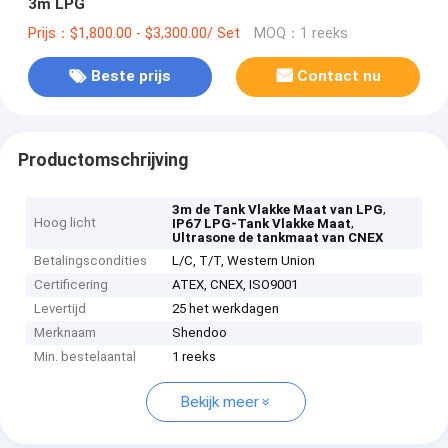
3m LPG
Prijs：$1,800.00 - $3,300.00/ Set
MOQ：1 reeks
Beste prijs
Contact nu
Productomschrijving
,
3m de Tank Vlakke Maat van LPG
Hoog licht
,
IP67 LPG-Tank Vlakke Maat
Ultrasone de tankmaat van CNEX
Betalingscondities
L/C, T/T, Western Union
Certificering
ATEX, CNEX, ISO9001
Levertijd
25 het werkdagen
Merknaam
Shendoo
Min. bestelaantal
1 reeks
Bekijk meer