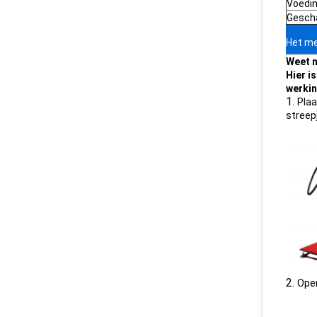
Voedi
Gescha
Het me
Weet n
Hier i
werkin
1.
Plaa
streep
2.
Open