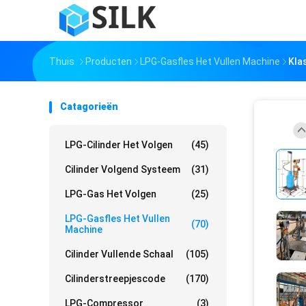
Thuis
Producten
LPG-Gasfles Het Vullen Machine
Kla
Catagorieën
LPG-Cilinder Het Volgen
(45)
Cilinder Volgend Systeem
(31)
LPG-Gas Het Volgen
(25)
LPG-Gasfles Het Vullen
(70)
Machine
Cilinder Vullende Schaal
(105)
Cilinderstreepjescode
(170)
LPG-Compressor
(3)