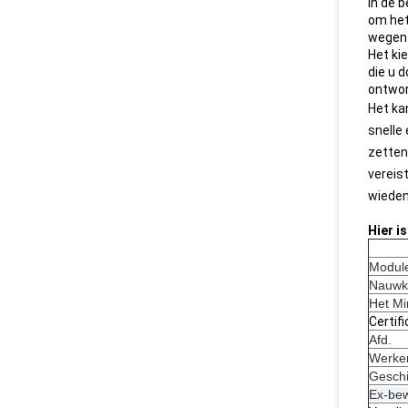
In de 
om het
wegen 
Het ki
die u 
ontwor
Het ka
snelle
zetten
vereis
wieden
Hier i
Modul
Nauwk
Het Mi
Certif
Afd.
Werke
Geschi
Ex-bew