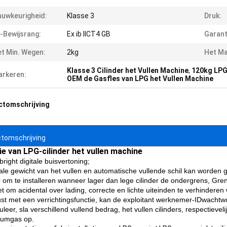
uwkeurigheid:
Klasse 3
Druk:
-Bewijsrang:
Ex ib IICT4 GB
Garant
t Min. Wegen:
2kg
Het Ma
Klasse 3 Cilinder het Vullen Machine
,
120kg LPG-
rkeren:
OEM de Gasfles van LPG het Vullen Machine
ctomschrijving
tomschrijving
ie van LPG-cilinder het vullen machine
right digitale buisvertoning;
tale gewicht van het vullen en automatische vullende schil kan worden g
 om te installeren wanneer lager dan lege cilinder de ondergrens, Gre
t om acidental over lading, correcte en lichte uiteinden te verhindere
ust met een verrichtingsfunctie, kan de exploitant werknemer-IDwachtw
eer, sla verschillend vullend bedrag, het vullen cilinders, respectievel
eumgas op.