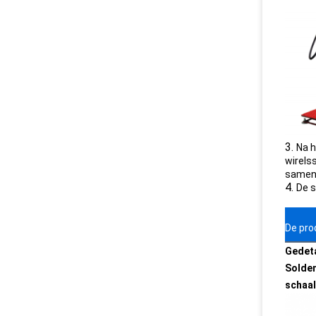
3.
Na h
wirels
sameng
4.
De s
De pro
Gedeta
Solden
schaal