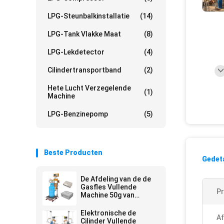
LPG-Steunbalkinstallatie
(14)
LPG-Tank Vlakke Maat
(8)
LPG-Lekdetector
(4)
Cilindertransportband
(2)
Hete Lucht Verzegelende
(1)
Machine
LPG-Benzinepomp
(5)
Beste Producten
Gedeta
De Afdeling van de de
Gasfles Vullende
P
Machine 50g van
butaanlpg
Elektronische de
Af
Cilinder Vullende