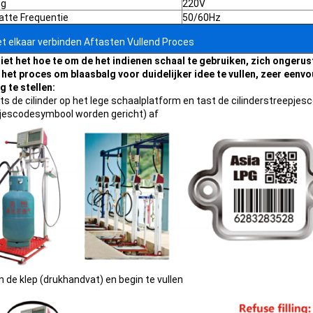
ng
220V
tte Frequentie
50/60Hz
t elkaar verbinden Aftasten Vullend Proces
iet het hoe te om de het indienen schaal te gebruiken, zich ongerus
s het proces om blaasbalg voor duidelijker idee te vullen, zeer ee
g te stellen:
ts de cilinder op het lege schaalplatform en tast de cilinderstreepjesc
jescodesymbool worden gericht) af
 de klep (drukhandvat) en begin te vullen