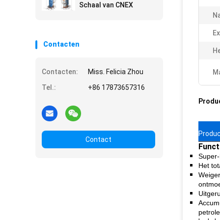
Schaal van CNEX
Na
Ex
Contacten
He
Contacten:
Miss. Felicia Zhou
Ma
Tel.:
+86 17873657316
Produ
Produc
Contact
Funct
Super-b
Het to
Weiger
ontmoe
Uitger
Accumul
petrol