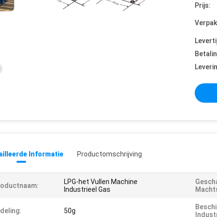
Prijs:
Verpak
Leverti
Betali
Leveri
illeerde Informatie
Productomschrijving
LPG-het Vullen Machine
Gesch
roductnaam:
Industrieel Gas
Macht
Beschi
deling:
50g
Industr