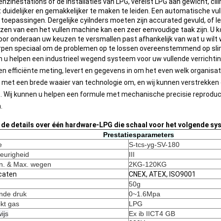
benzinestations of de installaties van LPG, vereist LPG aan gewicht, ci
 duidelijker en gemakkelijker te maken te leiden. Een automatische vull
toepassingen. Dergelijke cyilnders moeten zijn accurated gevuld, of
ezen van een het vullen machine kan een zeer eenvoudige taak zijn. U 
door onderaan uw keuzen te versmallen past afhankelijk van wat u wilt
pen speciaal om de problemen op te lossen overeenstemmend op slimm
n u helpen een industrieel wegend systeem voor uw vullende verrichti
 en efficiënte meting, levert en gegevens in om het even welk organis
 met een brede waaier van technologie om, en wij kunnen verstrekken 
t. Wij kunnen u helpen een formule met mechanische precisie reproduce
.
s de details over één hardware-LPG die schaal voor het volgende sy
Prestatiesparameters
e
S-tcs-yg-SV-180
eurigheid
III
n. & Max. wegen
2KG-120KG
icaten
CNEX, ATEX, ISO9001
50g
nde druk
0~1.6Mpa
kt gas
LPG
ijs
Ex ib IICT4 GB