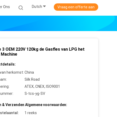
Dutch
er Ons
Vraag een offerte aan
e 3 OEM 220V 120kg de Gasfles van LPG het
n Machine
tdetails:
 van herkomst:
China
aam:
Silk Road
cering:
ATEX, CNEX, ISO9001
nummer:
S-tcs-yg-SV
n & Verzenden Algemene voorwaarden:
stelaantal:
1 reeks