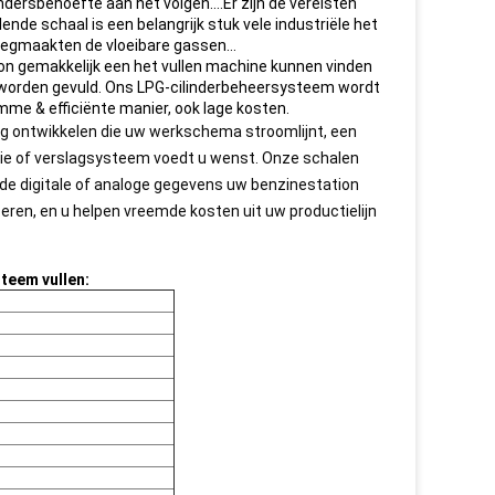
lindersbehoefte aan het volgen….Er zijn de vereisten
ende schaal is een belangrijk stuk vele industriële het
 leegmaakten de vloeibare gassen…
kon gemakkelijk een het vullen machine kunnen vinden
 worden gevuld.
Ons LPG-cilinderbeheersysteem wordt
e & efficiënte manier, ook lage kosten.
ng ontwikkelen die uw werkschema stroomlijnt, een
atie of verslagsysteem voedt u wenst. Onze schalen
de digitale of analoge gegevens uw benzinestation
ren, en u helpen vreemde kosten uit uw productielijn
steem vullen: