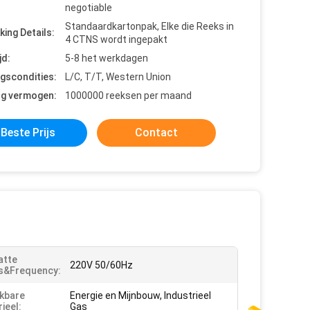
negotiable
Standaardkartonpak, Elke die Reeks in
king Details:
4 CTNS wordt ingepakt
jd:
5-8 het werkdagen
ngscondities:
L/C, T/T, Western Union
ng vermogen:
1000000 reeksen per maand
Beste Prijs
Contact
atte
220V 50/60Hz
s&frequency:
kbare
Energie en Mijnbouw, Industrieel
ieel:
Gas