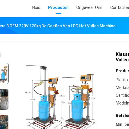
Huis
Producten
Ongeveer Ons
Contacte
sse 3 OEM 220V 120kg De Gasfles Van LPG Het Vullen Machine
Klass
Vulle
Produc
Plaats
Merkn
Certifi
Model
Betale
Min. be