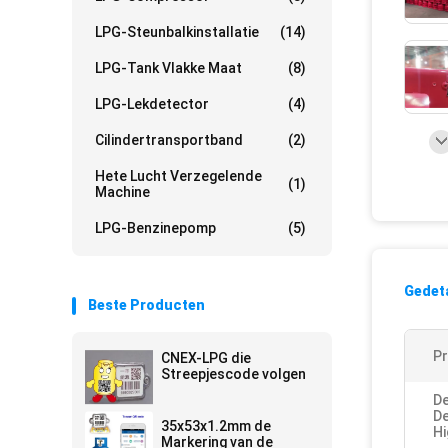
LPG-Steunbalkinstallatie
(14)
LPG-Tank Vlakke Maat
(8)
LPG-Lekdetector
(4)
Cilindertransportband
(2)
Hete Lucht Verzegelende
(1)
Machine
LPG-Benzinepomp
(5)
Gedeta
Beste Producten
P
CNEX-LPG die
Streepjescode volgen
D
D
35x53x1.2mm de
Hi
Markering van de