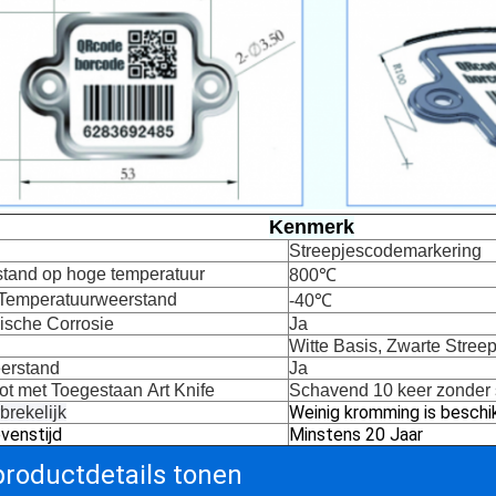
Kenmerk
Streepjescodemarkering
tand op hoge temperatuur
800℃
Temperatuurweerstand
-40℃
sche Corrosie
Ja
Witte Basis, Zwarte Stree
erstand
Ja
ot
met
Toegestaan
Art Knife
Schavend 10 keer zonder
Weinig kromming is beschi
brekelijk
venstijd
Minstens 20 Jaar
productdetails tonen