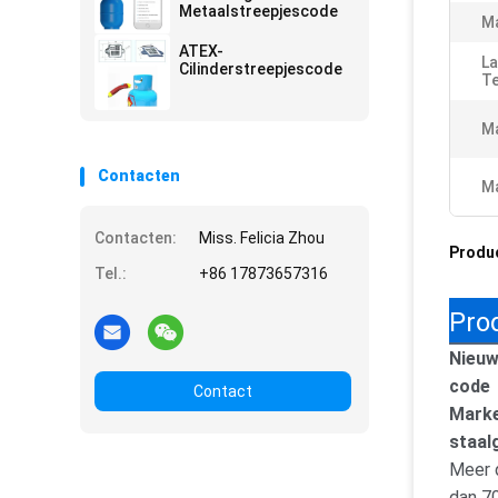
Metaalstreepjescode
Ma
ATEX-
L
Cilinderstreepjescode
T
Ma
Contacten
Ma
Contacten:
Miss. Felicia Zhou
Produ
Tel.:
+86 17873657316
Pro
Nieuw
code
Contact
Marke
staal
Meer 
dan 70