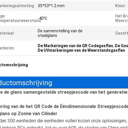
rkeringsafmeting:
35*53*1.2 mm
Kleur:
age
Het B
-40℃
emperatuurweerstand:
Weers
De samenstelling van de
teriaal:
Gezett
staalglans
De Markeringen van de QR Codegasfles
,
De Gas
rkeren:
De UVmarkeringen van de Weerstandsgasfles
ctomschrijving
ductomschrijving
e de glans samengestelde streepjescode van het generatie
ring van de het QR Code de Ééndimensionale Streepjescode
glans op Zonne van Cilinder
dan 300 eenheden die eenheden vullen kozen onze oplossingen
 miljoen PCs gebruikt, tot nu over 60% de steden van China wij