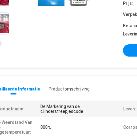
Prijs:
Verpak
Betali
Leveri
illeerde Informatie
Productomschrijving
De Markering van de
roductnaam:
Leven:
cilinderstreepjescode
e Weerstand Van
e
800℃
Corros
getemperatuur: