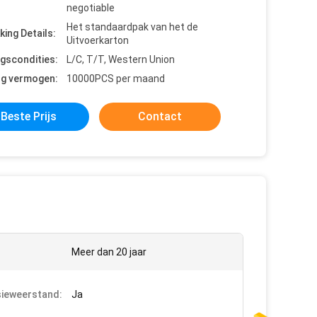
negotiable
Het standaardpak van het de
king Details:
Uitvoerkarton
ngscondities:
L/C, T/T, Western Union
ng vermogen:
10000PCS per maand
Beste Prijs
Contact
Meer dan 20 jaar
ieweerstand:
Ja