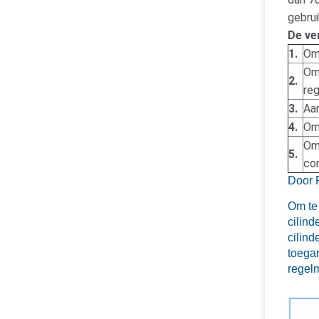
gebrui
De ve
1.
Om 
Om 
2.
reg
3.
Aan
4.
Om 
Om 
5.
co
Door 
Om te 
cilind
cilin
toega
regel