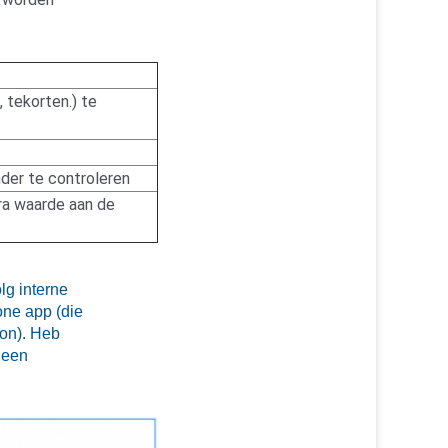
, tekorten.) te
nder te controleren
ra waarde aan de
lg interne
one app (die
oon). Heb
 een