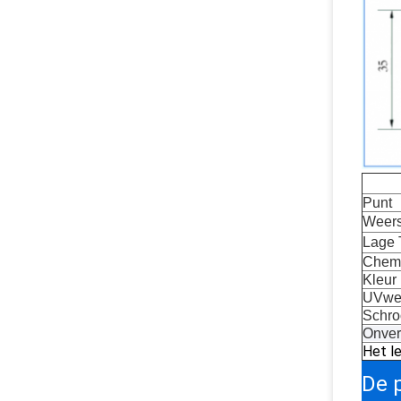
Punt
Weers
Lage 
Chemi
Kleur
UVwe
Schro
Onver
Het le
De 