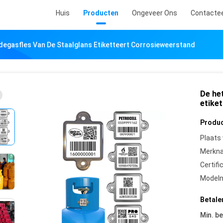
Huis
Producten
Ongeveer Ons
Contacte
degasfles Van De Staalglans Etiketteert Corrosieweerstand
De he
etike
Produc
Plaats
Merkn
Certifi
Model
Betale
Min. be