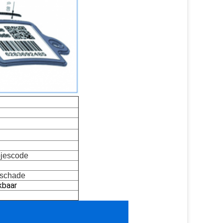
pjescode
 schade
kbaar