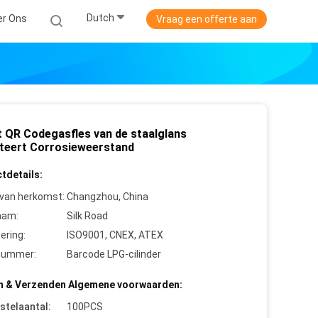
Dutch
er Ons
Vraag een offerte aan
t QR Codegasfles van de staalglans
tteert Corrosieweerstand
tdetails:
 van herkomst:
Changzhou, China
aam:
Silk Road
cering:
ISO9001, CNEX, ATEX
nummer:
Barcode LPG-cilinder
n & Verzenden Algemene voorwaarden:
stelaantal:
100PCS