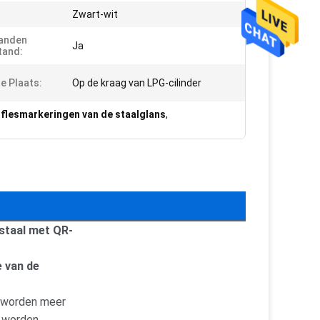
Zwart-wit
randen
Ja
tand:
e Plaats:
Op de kraag van LPG-cilinder
flesmarkeringen van de staalglans
,
staal met QR-
 van de
, worden meer
d worden